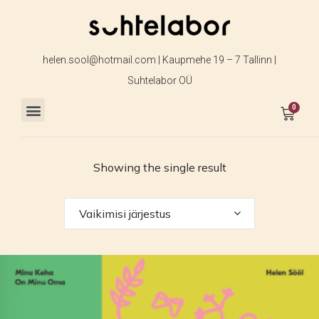
helen.sool@hotmail.com | Kaupmehe 19 – 7 Tallinn |
Suhtelabor OÜ
TEENUSED JA HINNAKIRI
HEAOLU JA ENESEHOOLDUS
Showing the single result
Vaikimisi järjestus